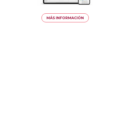
MÁS INFORMACIÓN
LLAMAMIENTO A LA ACCIÓN DE DURBAN
Profundice en el Llamamiento a la
Acción de Durban para explorar formas
de erradicar el trabajo infantil a través
de las lecciones aprendidas y los datos