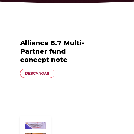
PUBLICACIONES
INFORMACIÓN
EN
FR
ES
Alliance 8.7 Multi-
Partner fund
AFILIARSE
concept note
AFILIARSE
Documento
DESCARGAR