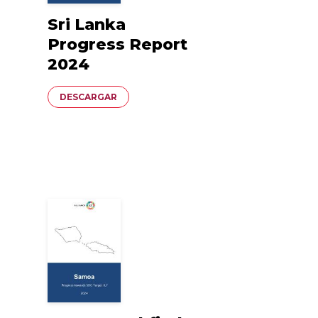
Sri Lanka
Progress Report
2024
Documento
DESCARGAR