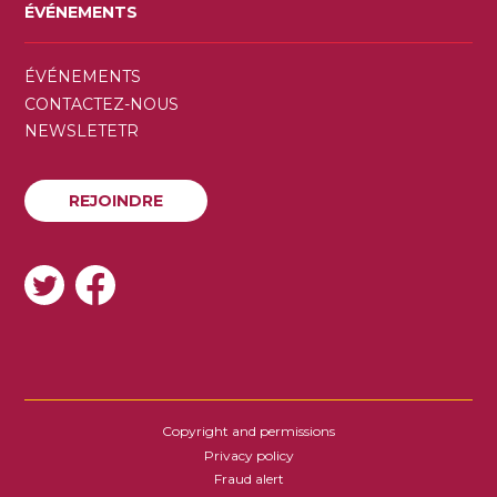
ÉVÉNEMENTS
SECONDARY
ÉVÉNEMENTS
MENU
CONTACTEZ-NOUS
NEWSLETETR
REJOINDRE
REJOINDRE
SOCIAL
Copyright and permissions
FOOTER
Privacy policy
Fraud alert