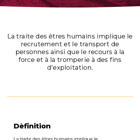
HISTOIRES
RESSOURCES
La traite des êtres humains implique le
ÉVÉNEMENTS
recrutement et le transport de
personnes ainsi que le recours à la
EN
force et à la tromperie à des fins
FR
ES
d'exploitation.
REJOINDRE
REJOINDRE
Dèfinition
La traite des êtres humains implique le