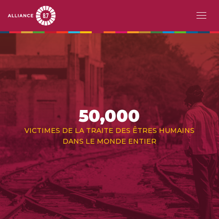
Aller
MAIN
À PROPOS
au
contenu
NAVIGATION
principal
LE DÉFI
APERÇU
TRAVAIL FORCÉ
50,000
ESCLAVAGE MODERNE
VICTIMES DE LA TRAITE DES ÊTRES HUMAINS
DANS LE MONDE ENTIER
TRAITE DES ÊTRES HUMAINS
TRAVAIL DES ENFANTS
PAYS PIONNIERS
ACTION