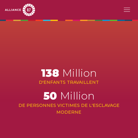
Aller
MAIN
À PROPOS
au
contenu
NAVIGATION
principal
LE DÉFI
APERÇU
TRAVAIL FORCÉ
138
Million
ESCLAVAGE MODERNE
D'ENFANTS TRAVAILLENT
TRAITE DES ÊTRES HUMAINS
50
Million
TRAVAIL DES ENFANTS
DE PERSONNES VICTIMES DE L'ESCLAVAGE
MODERNE
PAYS PIONNIERS
ACTION